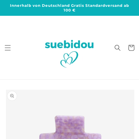
Direkt
Innerhalb von Deutschland Gratis Standardversand ab
zum
100 €
Inhalt
Warenko
duktinformationen
ingen