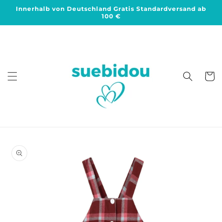
Direkt
Innerhalb von Deutschland Gratis Standardversand ab
zum
100 €
Inhalt
Warenko
duktinformationen
ingen