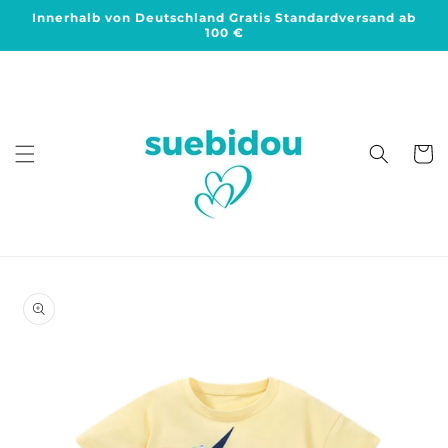
Direkt
Innerhalb von Deutschland Gratis Standardversand ab
zum
100 €
Inhalt
Warenko
duktinformationen
ingen