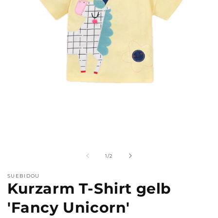
Medien
M
1
2
in
i
Modal
M
von
1
/
2
öffnen
ö
SUEBIDOU
Kurzarm T-Shirt gelb
'Fancy Unicorn'