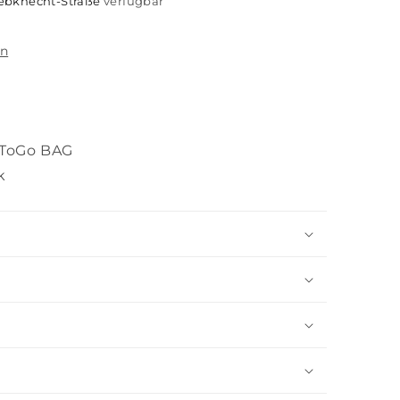
iebknecht-Straße
verfügbar
en
® ToGo BAG
k