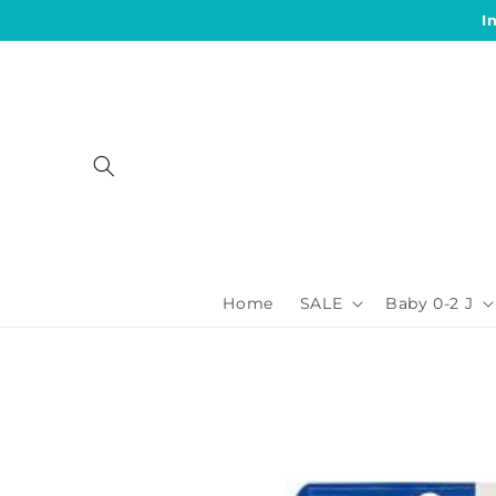
Direkt
I
zum
Inhalt
Home
SALE
Baby 0-2 J
Zu
Produktinformationen
springen