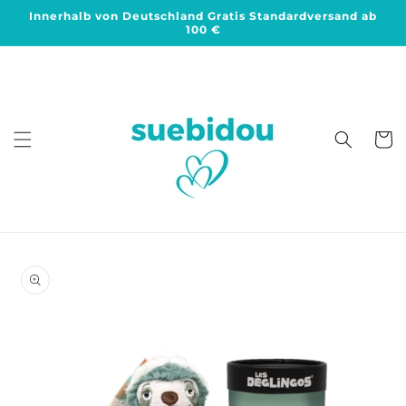
Direkt
Innerhalb von Deutschland Gratis Standardversand ab
zum
100 €
Inhalt
Warenko
duktinformationen
ingen