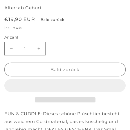
Alter:
ab Geburt
Normaler
€19,90 EUR
Bald zurück
Preis
inkl. MwSt.
Anzahl
Verringere
Erhöhe
die
die
Menge
Menge
für
für
Bald zurück
Chillos
Chillos
das
das
Faultier
Faultier
mit
mit
Geschenkbox
Geschenkbox
Klein
Klein
FUN & CUDDLE: Dieses schöne Plüschtier besteht
aus weichem Cordmaterial, das es kuschelig und
langlebig macht. DEALES GESCHENK: Das Smal