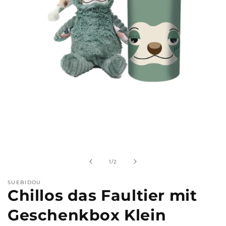
Medien
1
in
Modal
von
1
/
2
öffnen
SUEBIDOU
Chillos das Faultier mit
Geschenkbox Klein