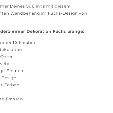
mmer Deines Süßlings mit diesem
hten Wandbehang im Fuchs-Design von
nderzimmer Dekoration Fuchs orange:
mmer Dekoration
dekoration
 Ohren
webt
ge-Element
s Design
st-Farben
ee-Fransen