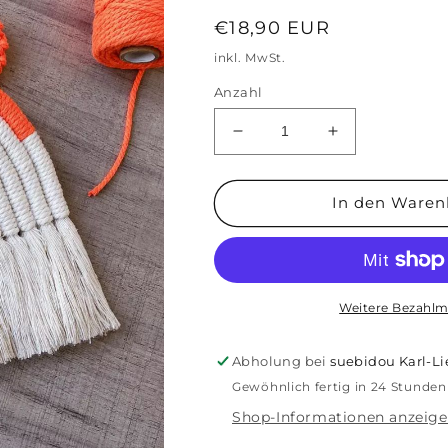
Normaler
€18,90 EUR
Preis
inkl. MwSt.
Anzahl
Verringere
Erhöhe
die
die
Menge
Menge
für
für
In den Waren
Kinderzimmer
Kinderzimmer
Dekoration
Dekoration
Fuchs
Fuchs
orange
orange
Weitere Bezahlm
Abholung bei
suebidou Karl-L
Gewöhnlich fertig in 24 Stunden
Shop-Informationen anzeig