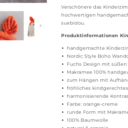
Verschönere das Kinderzi
h
ochwertigen handgemac
suebidou.
Produktinformationen Ki
handgemachte Kinderzi
Nordic Style Boho Wand
Fuchs Design mit süßen
Makramee 100% handge
zum Hängen mit Aufhän
fröhliches kindgerechte
harmonisierende Kontra
Farbe: orange-creme
runde Form mit Makram
100% Baumwolle