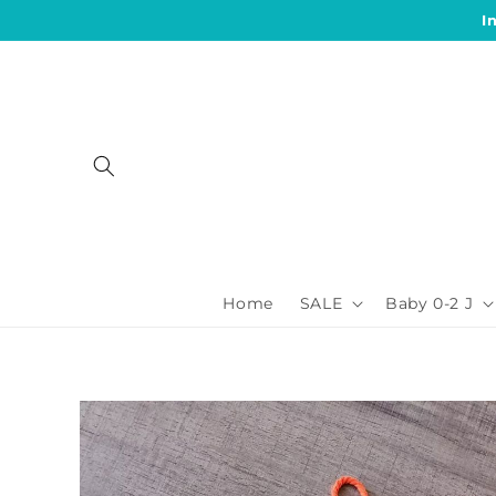
Direkt
I
zum
Inhalt
Home
SALE
Baby 0-2 J
Zu
Produktinformationen
springen