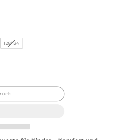
128/134
rück
9;