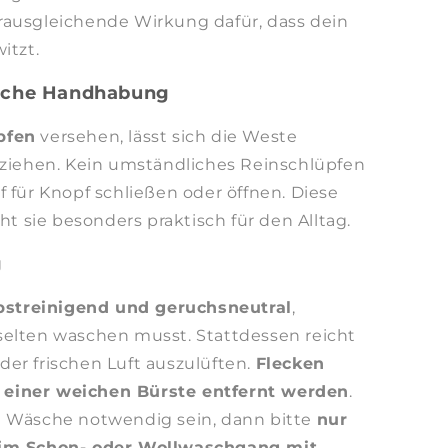
rausgleichende Wirkung dafür, dass dein
itzt.
fache Handhabung
pfen
versehen, lässt sich die Weste
sziehen. Kein umständliches Reinschlüpfen
f für Knopf schließen oder öffnen. Diese
sie besonders praktisch für den Alltag.
g
bstreinigend und geruchsneutral
,
selten waschen musst. Stattdessen reicht
n der frischen Luft auszulüften.
Flecken
einer weichen Bürste entfernt werden
.
e Wäsche notwendig sein, dann bitte
nur
 im Schon- oder Wollwaschgang mit