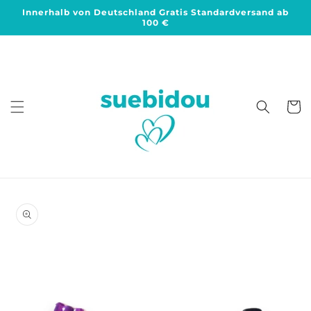
Direkt
Innerhalb von Deutschland Gratis Standardversand ab
zum
100 €
Inhalt
Warenko
duktinformationen
ingen