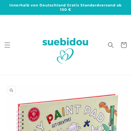
Direkt
Innerhalb von Deutschland Gratis Standardversand ab
zum
100 €
Inhalt
Warenko
duktinformationen
ingen