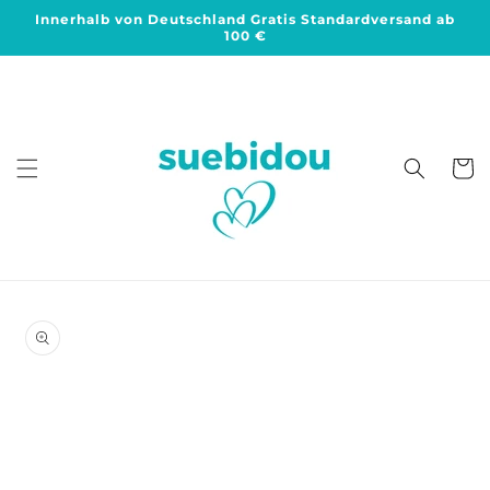
Direkt
Innerhalb von Deutschland Gratis Standardversand ab
zum
100 €
Inhalt
Warenko
duktinformationen
ingen