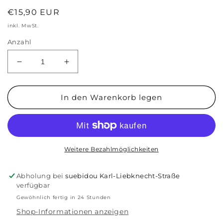
Normaler
€15,90 EUR
Preis
inkl. MwSt.
Anzahl
Verringere
Erhöhe
die
die
Menge
Menge
für
für
In den Warenkorb legen
Ohrstecker
Ohrstecker
für
für
Kinder
Kinder
&#39;Rosa
&#39;Rosa
Schleife&#39;
Schleife&#39;
Weitere Bezahlmöglichkeiten
Abholung bei
suebidou Karl-Liebknecht-Straße
verfügbar
Gewöhnlich fertig in 24 Stunden
Shop-Informationen anzeigen