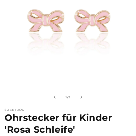
Medien
1
in
Modal
von
1
/
2
öffnen
SUEBIDOU
Ohrstecker für Kinder
'Rosa Schleife'