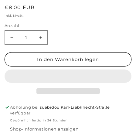
Normaler
€8,00 EUR
Preis
inkl. MwSt.
Anzahl
Verringere
Erhöhe
die
die
Menge
Menge
für
für
In den Warenkorb legen
Hochwertige
Hochwertige
Kaninchenmaske
Kaninchenmaske
Abholung bei
suebidou Karl-Liebknecht-Straße
verfügbar
Gewöhnlich fertig in 24 Stunden
Shop-Informationen anzeigen