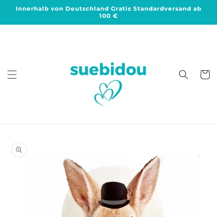
Direkt
Innerhalb von Deutschland Gratis Standardversand ab
zum
100 €
Inhalt
Warenko
duktinformationen
ingen