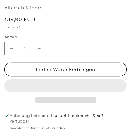
Alter:
ab 3 Jahre
Normaler
€19,90 EUR
Preis
inkl. MwSt.
Anzahl
Verringere
Erhöhe
die
die
Menge
Menge
für
für
In den Warenkorb legen
„Haustiere“
„Haustiere“
Reliefporträts
Reliefporträts
Abholung bei
suebidou Karl-Liebknecht-Straße
verfügbar
Gewöhnlich fertig in 24 Stunden