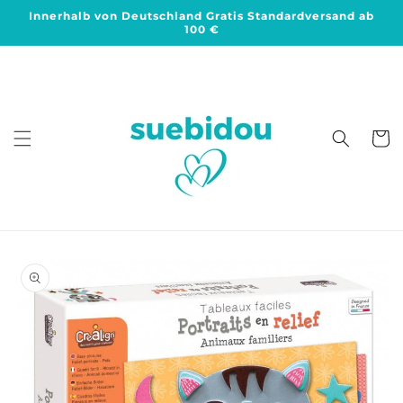
Direkt
Innerhalb von Deutschland Gratis Standardversand ab
zum
100 €
Inhalt
Warenko
duktinformationen
ingen