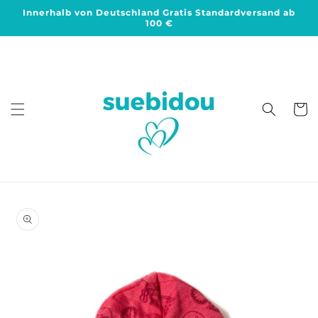
Direkt
Innerhalb von Deutschland Gratis Standardversand ab
zum
100 €
Inhalt
Warenko
duktinformationen
ingen