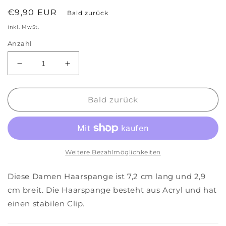
Normaler
€9,90 EUR
Bald zurück
Preis
inkl. MwSt.
Anzahl
Verringere
Erhöhe
die
die
Menge
Menge
für
für
Bald zurück
Damen
Damen
Haarspange
Haarspange
mintgruen
mintgruen
Weitere Bezahlmöglichkeiten
Diese Damen Haarspange ist 7,2 cm lang und 2,9
cm breit. Die Haarspange besteht aus Acryl und hat
einen stabilen Clip.