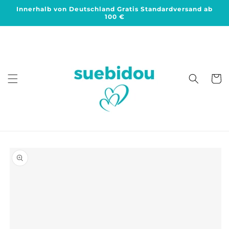
Direkt
Innerhalb von Deutschland Gratis Standardversand ab
zum
100 €
Inhalt
Warenko
duktinformationen
ingen