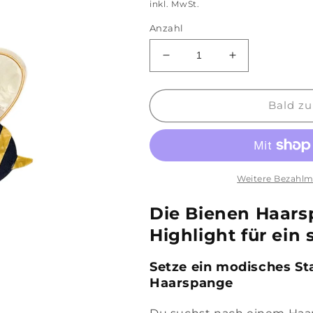
Preis
inkl. MwSt.
Anzahl
Verringere
Erhöhe
die
die
Menge
Menge
für
für
Bald zu
Haarspange
Haarspange
&#39;Biene&#39;
&#39;Biene&#
Weitere Bezahlm
Die Bienen Haars
Highlight für ein 
Setze ein modisches St
Haarspange