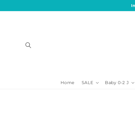
Direkt
I
zum
Inhalt
Home
SALE
Baby 0-2 J
Zu
Produktinformationen
springen