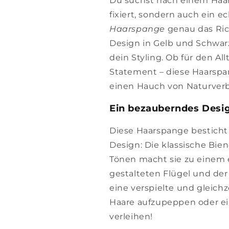
Du suchst nach einem Haar-
fixiert, sondern auch ein e
Haarspange
genau das Rich
Design in Gelb und Schwarz 
dein Styling. Ob für den Al
Statement – diese Haarspan
einen Hauch von Naturverb
Ein bezauberndes Des
Diese Haarspange besticht 
Design: Die klassische Bie
Tönen macht sie zu einem e
gestalteten Flügel und de
eine verspielte und gleichze
Haare aufzupeppen oder ei
verleihen!