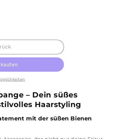
rück
39;
öglichkeiten
pange – Dein süßes
stilvolles Haarstyling
atement mit der süßen Bienen