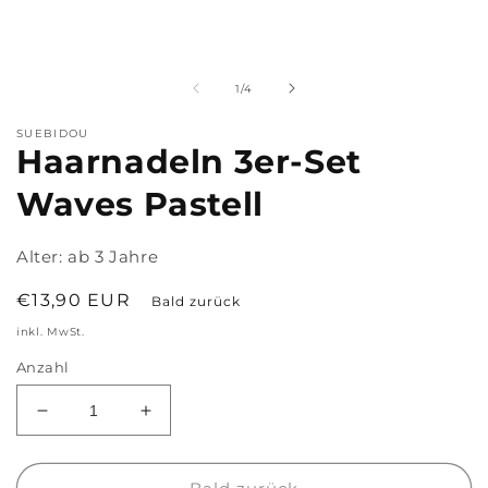
M
2
i
M
von
1
/
4
ö
SUEBIDOU
Haarnadeln 3er-Set
Waves Pastell
Alter:
ab 3 Jahre
Normaler
€13,90 EUR
Bald zurück
Preis
inkl. MwSt.
Anzahl
Verringere
Erhöhe
die
die
Menge
Menge