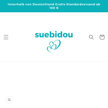
Direkt
Innerhalb von Deutschland Gratis Standardversand ab
zum
100 €
Inhalt
Warenko
duktinformationen
ingen