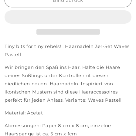
für
für
Bald zurück
Haarnadeln
Haarnadeln
3er-
3er-
Set
Set
Waves
Waves
Pastell
Pastell
Tiny bits for tiny rebels! : Haarnadeln 3er-Set Waves
Pastell
Wir bringen den Spaß ins Haar. Halte die Haare
deines Süßlings unter Kontrolle mit diesen
niedlichen neuen Haarnadeln. Inspiriert von
ikonischen Mustern sind diese Haaraccessoires
perfekt für jeden Anlass. Variante: Waves Pastell
Material: Acetat
Abmessungen: Paper 8 cm x 8 cm, einzelne
Haarspange ist ca. 5 cm x 1cm