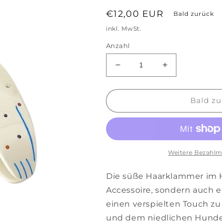
Normaler
€12,00 EUR
Bald zurück
Preis
inkl. MwSt.
Anzahl
Verringere
Erhöhe
die
die
Menge
Menge
für
für
Bald zu
Haarklammer
Haarklammer
Hund
Hund
mit
mit
Strass
Strass
Weitere Bezahlm
Die süße Haarklammer im H
Accessoire, sondern auch 
einen verspielten Touch zu
und dem niedlichen Hundem