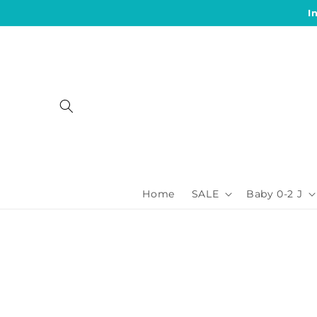
Direkt
I
zum
Inhalt
Home
SALE
Baby 0-2 J
Zu
Produktinformationen
springen