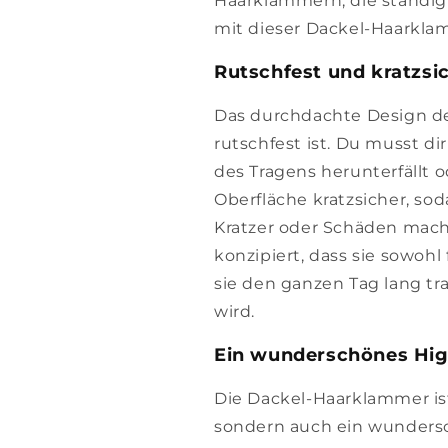
Haarklammern, die ständig 
mit dieser Dackel-Haarklamm
Rutschfest und kratzsi
Das durchdachte Design de
rutschfest ist. Du musst d
des Tragens herunterfällt o
Oberfläche kratzsicher, s
Kratzer oder Schäden mach
konzipiert, dass sie sowohl
sie den ganzen Tag lang t
wird.
Ein wunderschönes High
Die Dackel-Haarklammer ist
sondern auch ein wundersch