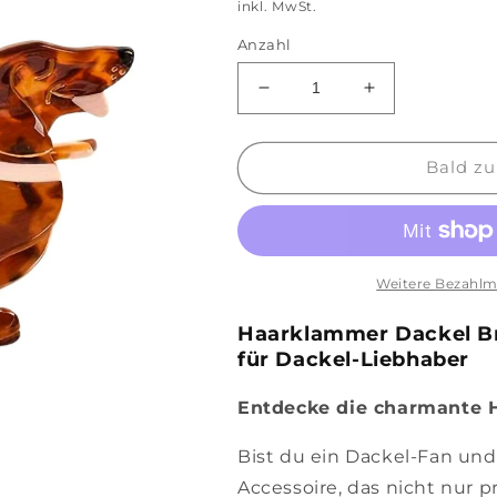
Preis
inkl. MwSt.
Anzahl
Verringere
Erhöhe
die
die
Menge
Menge
für
für
Bald zu
Haarklammer
Haarklammer
Dackel
Dackel
braun
braun
Weitere Bezahlm
Haarklammer Dackel Br
für Dackel-Liebhaber
Entdecke die charmante 
Bist du ein Dackel-Fan und
Accessoire, das nicht nur p