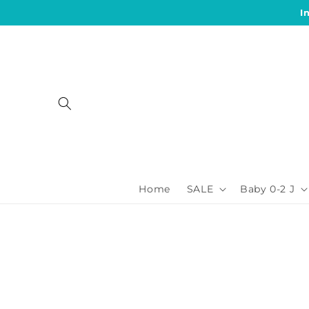
Direkt
I
zum
Inhalt
Home
SALE
Baby 0-2 J
Zu
Produktinformationen
springen