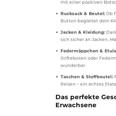
mit einer positiven Bots
Rucksack & Beutel:
Ob f
Button begleitet dein Kin
Jacken & Kleidung:
Dank
sich sicher an Jacken, M
Federmäppchen & Etuis
Stifteboxen oder Feder
wunderbar.
Taschen & Stoffbeutel:
F
Reisen – ein echtes Sta
Das perfekte Ges
Erwachsene