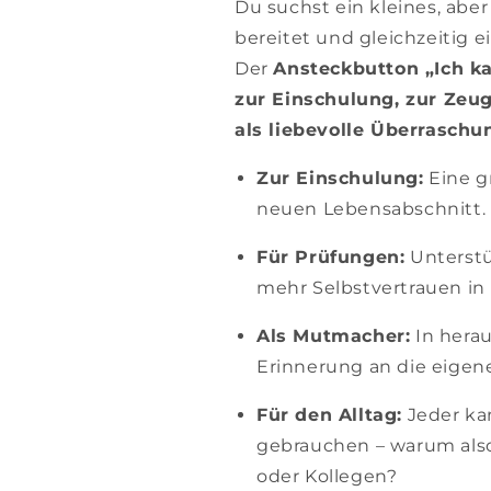
Du suchst ein kleines, abe
bereitet und gleichzeitig 
Der
Ansteckbutton „Ich ka
zur Einschulung, zur Zeu
als liebevolle Überrasch
Zur Einschulung:
Eine gr
neuen Lebensabschnitt.
Für Prüfungen:
Unterstü
mehr Selbstvertrauen in
Als Mutmacher:
In hera
Erinnerung an die eigene
Für den Alltag:
Jeder ka
gebrauchen – warum also
oder Kollegen?