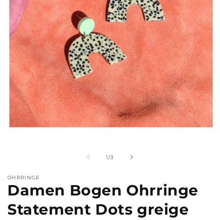
Medien
M
1
2
in
i
Modal
M
von
1
/
3
öffnen
ö
OHRRINGE
Damen Bogen Ohrringe
Statement Dots greige