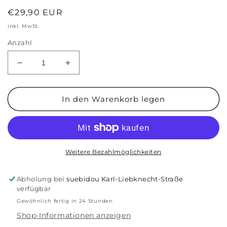
Normaler
€29,90 EUR
Preis
inkl. MwSt.
Anzahl
Verringere
Erhöhe
die
die
Menge
Menge
für
für
In den Warenkorb legen
Damen
Damen
Bogen
Bogen
Ohrringe
Ohrringe
Statement
Statement
Dots
Dots
Weitere Bezahlmöglichkeiten
greige
greige
Abholung bei
suebidou Karl-Liebknecht-Straße
verfügbar
Gewöhnlich fertig in 24 Stunden
Shop-Informationen anzeigen