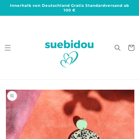
Direkt
Innerhalb von Deutschland Gratis Standardversand ab
zum
100 €
Inhalt
Warenko
duktinformationen
ingen