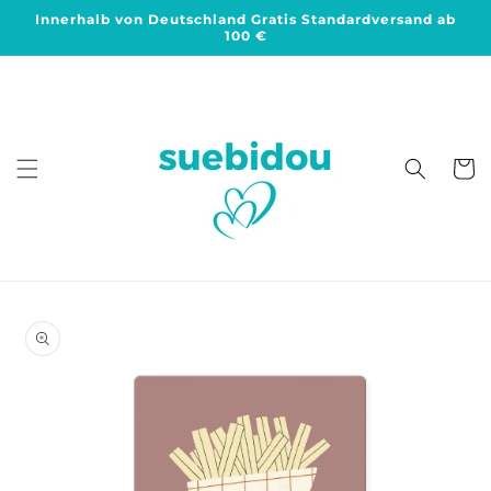
Direkt
Innerhalb von Deutschland Gratis Standardversand ab
zum
100 €
Inhalt
Warenko
duktinformationen
ingen