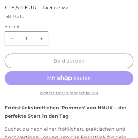
Normaler
€16,50 EUR
Bald zurück
Preis
inkl. MwSt.
Anzahl
Verringere
Erhöhe
die
die
Menge
Menge
für
für
Bald zurück
Frühstücksbrettechen
Frühstücksbrettechen
&#39;Pommes&#39;
&#39;Pommes&#39;
Weitere Bezahlmöglichkeiten
Frühstücksbrettchen 'Pommes' von NNUK – der
perfekte Start in den Tag
Suchst du nach einer fröhlichen, praktischen und
hochwertigen Lösung, um das Frühstück für dein