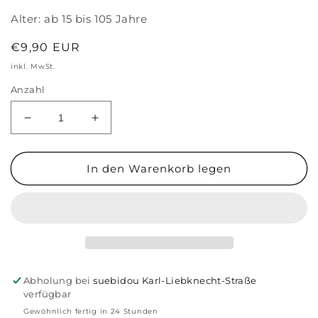
Alter:
ab 15 bis 105 Jahre
Normaler
€9,90 EUR
Preis
inkl. MwSt.
Anzahl
Verringere
Erhöhe
die
die
Menge
Menge
für
für
In den Warenkorb legen
Fragenkartenspiel
Fragenkartenspiel
&#39;Unter
&#39;Unter
uns
uns
gesagt&#39;
gesagt&#39;
Abholung bei
suebidou Karl-Liebknecht-Straße
verfügbar
Gewöhnlich fertig in 24 Stunden