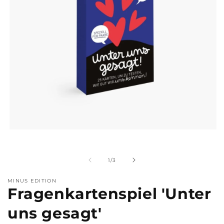
Medien
M
1
2
in
i
Modal
M
von
1
/
3
öffnen
ö
MINUS EDITION
Fragenkartenspiel 'Unter
uns gesagt'