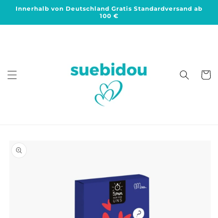
Direkt
Innerhalb von Deutschland Gratis Standardversand ab
zum
100 €
Inhalt
Warenko
duktinformationen
ingen