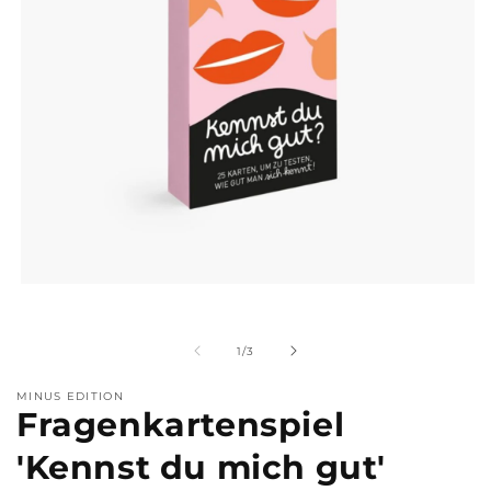
Medien
M
1
2
in
i
Modal
M
von
1
/
3
öffnen
ö
MINUS EDITION
Fragenkartenspiel
'Kennst du mich gut'