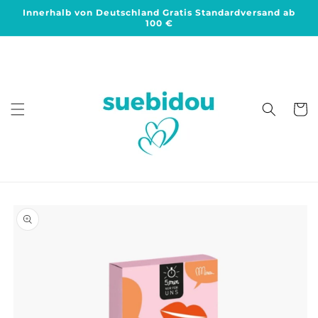
Direkt
Innerhalb von Deutschland Gratis Standardversand ab
zum
100 €
Inhalt
Warenko
duktinformationen
ingen