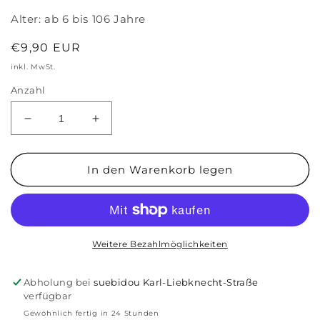
Alter:
ab 6 bis 106 Jahre
Normaler
€9,90 EUR
Preis
inkl. MwSt.
Anzahl
Verringere
Erhöhe
die
die
Menge
Menge
für
für
In den Warenkorb legen
Fragenkartenspiel
Fragenkartenspiel
&#39;Kennst
&#39;Kennst
du
du
mich
mich
gut&#39;
gut&#39;
Weitere Bezahlmöglichkeiten
Abholung bei
suebidou Karl-Liebknecht-Straße
verfügbar
Gewöhnlich fertig in 24 Stunden