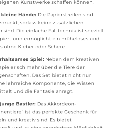
e eigenen Kunstwerke schaffen können.
 kleine Hände:
Die Papierstreifen sind
druckt, sodass keine zusätzlichen
sind. Die einfache Falttechnik ist speziell
ipiert und ermöglicht ein müheloses und
is ohne Kleber oder Schere.
rhaltsames Spiel:
Neben dem kreativen
spielerisch mehr über die Tiere der
enschaften. Das Set bietet nicht nur
ne lehrreiche Komponente, die Wissen
ittelt und die Fantasie anregt.
junge Bastler:
Das Akkordeon-
nentiere“ ist das perfekte Geschenk für
ln und kreativ sind. Es bietet
paß und ist eine wunderbare Möglichkeit,