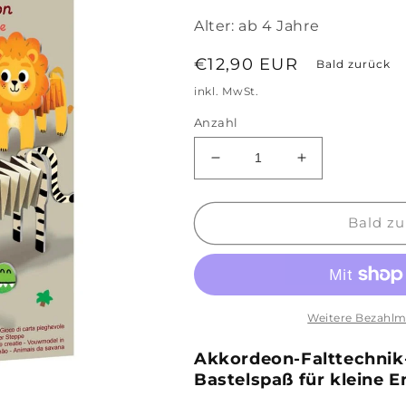
Alter:
ab 4 Jahre
Normaler
€12,90 EUR
Bald zurück
Preis
inkl. MwSt.
Anzahl
Verringere
Erhöhe
die
die
Menge
Menge
für
für
Bald zu
Erstelle
Erstelle
faltbare
faltbare
Akkordeon
Akkordeon
Tiere
Tiere
„Savanne&quot;
„Savanne&quo
Weitere Bezahlm
Akkordeon-Falttechnik-
Bastelspaß für kleine 