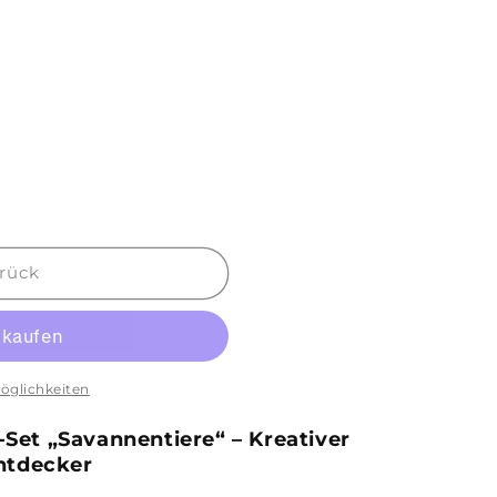
rück
t;
öglichkeiten
Set „Savannentiere“ – Kreativer
Entdecker