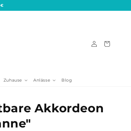
 €
Einloggen
Warenkorb
Zuhause
Anlässe
Blog
altbare Akkordeon
anne"