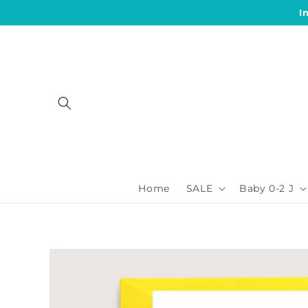
Direkt
I
zum
Inhalt
Home
SALE
Baby 0-2 J
Zu
Produktinformationen
springen