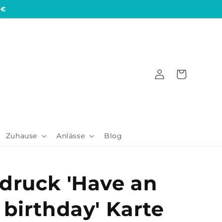
 €
Einloggen
Warenkorb
Zuhause
Anlässe
Blog
druck 'Have an
 birthday' Karte