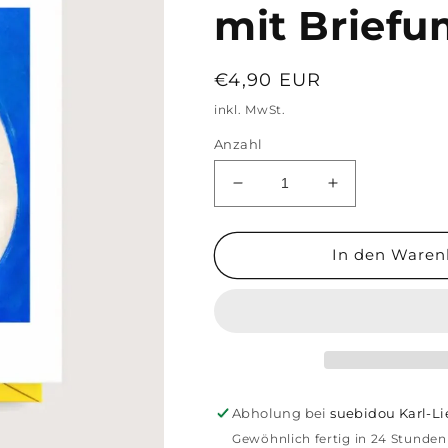
mit Brief
Normaler
€4,90 EUR
Preis
inkl. MwSt.
Anzahl
Verringere
Erhöhe
die
die
Menge
Menge
für
für
In den Waren
Mini-
Mini-
Kunstdruck
Kunstdruck
&#39;Have
&#39;Have
an
an
eggcellent
eggcellent
birthday&#39;
birthday&#39;
Karte
Karte
Abholung bei
suebidou Karl-L
mit
mit
Gewöhnlich fertig in 24 Stunden
Briefumschlag
Briefumschlag