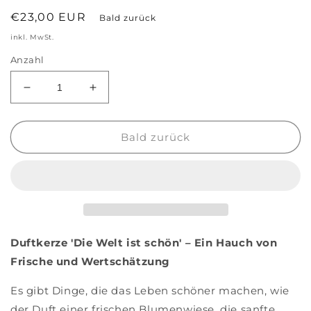
Normaler
€23,00 EUR
Bald zurück
Preis
inkl. MwSt.
Anzahl
Verringere
Erhöhe
die
die
Menge
Menge
für
für
Bald zurück
Duftkerze
Duftkerze
&#39;Die
&#39;Die
Welt
Welt
ist
ist
schön&#39;
schön&#39;
Duftkerze 'Die Welt ist schön' – Ein Hauch von
Frische und Wertschätzung
Es gibt Dinge, die das Leben schöner machen, wie
der Duft einer frischen Blumenwiese, die sanfte