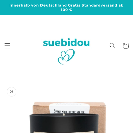
Direkt
Innerhalb von Deutschland Gratis Standardversand ab
zum
100 €
Inhalt
Warenko
duktinformationen
ingen