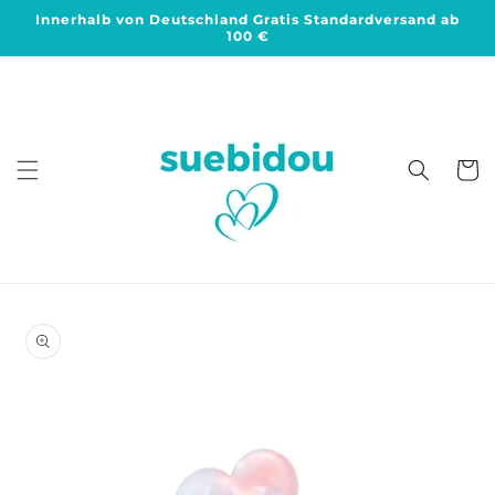
Direkt
Innerhalb von Deutschland Gratis Standardversand ab
zum
100 €
Inhalt
Warenko
duktinformationen
ingen