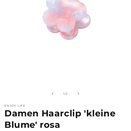
Medien
1
in
Modal
von
1
/
2
öffnen
ENJOY LIFE
Damen Haarclip 'kleine
Blume' rosa