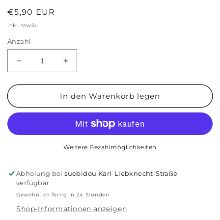
Normaler
€5,90 EUR
Preis
inkl. MwSt.
Anzahl
Verringere
Erhöhe
die
die
Menge
Menge
für
für
In den Warenkorb legen
Damen
Damen
Haarclip
Haarclip
&#39;kleine
&#39;kleine
Blume&#39;
Blume&#39;
rosa
rosa
Weitere Bezahlmöglichkeiten
Abholung bei
suebidou Karl-Liebknecht-Straße
verfügbar
Gewöhnlich fertig in 24 Stunden
Shop-Informationen anzeigen