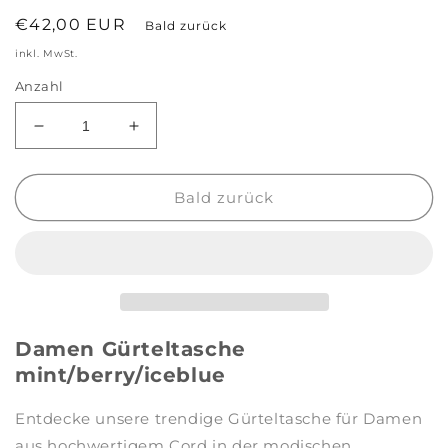
Normaler
€42,00 EUR
Bald zurück
Preis
inkl. MwSt.
Anzahl
Verringere
Erhöhe
die
die
Menge
Menge
für
für
Bald zurück
Damen
Damen
Gürteltasche
Gürteltasche
mint/berry/iceblue
mint/berry/iceblue
Damen Gürteltasche
mint/berry/iceblue
Entdecke unsere trendige Gürteltasche für Damen
aus hochwertigem Cord in der modischen