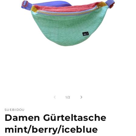
Medien
M
1
2
in
i
Modal
M
von
1
/
2
öffnen
ö
SUEBIDOU
Damen Gürteltasche
mint/berry/iceblue