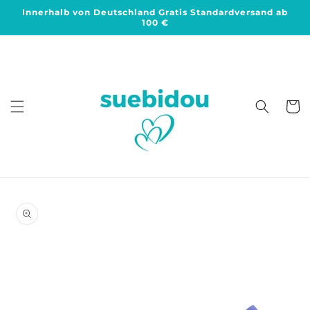
Direkt
Innerhalb von Deutschland Gratis Standardversand ab
zum
100 €
Inhalt
Warenko
duktinformationen
ingen