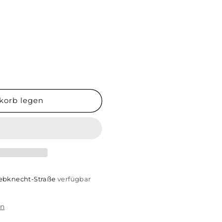
korb legen
iebknecht-Straße
verfügbar
en