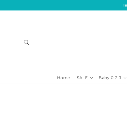
Direkt
I
zum
Inhalt
Home
SALE
Baby 0-2 J
Zu
Produktinformationen
springen