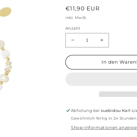
Normaler
€11,90 EUR
Preis
inkl. MwSt.
Anzahl
Verringere
Erhöhe
die
die
Menge
Menge
für
für
In den Waren
Damen
Damen
Armband
Armband
verdrehte
verdrehte
Liebe
Liebe
beige/gold
beige/gold
Abholung bei
suebidou Karl-L
Gewöhnlich fertig in 24 Stunden
Shop-Informationen anzeig