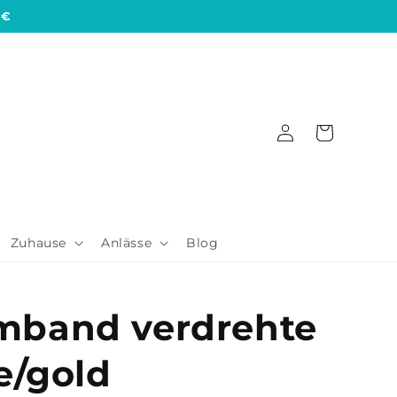
 €
Einloggen
Warenkorb
Zuhause
Anlässe
Blog
band verdrehte
e/gold