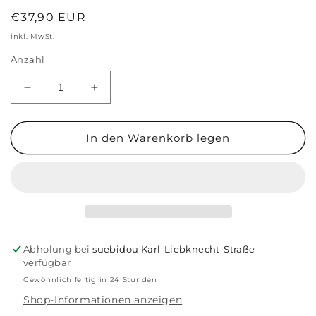
Normaler
€37,90 EUR
Preis
inkl. MwSt.
Anzahl
Verringere
Erhöhe
die
die
Menge
Menge
für
für
In den Warenkorb legen
Daily
Daily
Bottle
Bottle
720
720
ml
ml
flamingo
flamingo
pink
pink
Abholung bei
suebidou Karl-Liebknecht-Straße
verfügbar
Gewöhnlich fertig in 24 Stunden
Shop-Informationen anzeigen