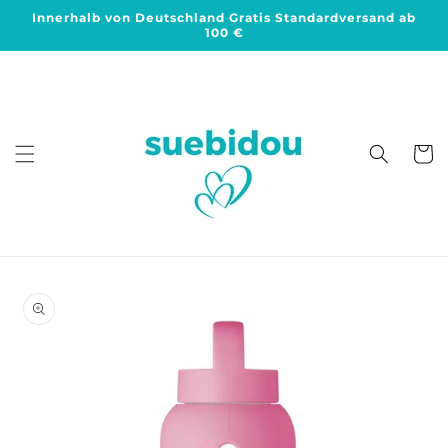
Direkt
Innerhalb von Deutschland Gratis Standardversand ab
zum
100 €
Inhalt
Warenko
duktinformationen
ingen