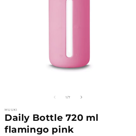
Medien
M
1
2
in
i
Modal
M
von
1
/
7
öffnen
ö
MUUKI
Daily Bottle 720 ml
flamingo pink