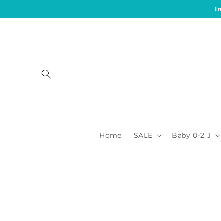
Direkt
I
zum
Inhalt
Home
SALE
Baby 0-2 J
Zu
Produktinformationen
springen