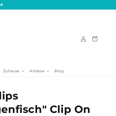
 €
Einloggen
Warenkorb
Zuhause
Anlässe
Blog
lips
nfisch" Clip On