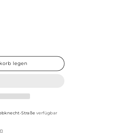
korb legen
uot;
ogenfisch&quot;
iebknecht-Straße
verfügbar
en