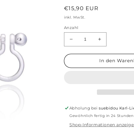
Normaler
€15,90 EUR
Preis
inkl. MwSt.
Anzahl
Verringere
Erhöhe
die
die
Menge
Menge
für
für
In den Waren
Cutie
Cutie
Ohrclips
Ohrclips
&quot;Regenbogenfisch&q
&quot;Regenb
Clip
Clip
On
On
Abholung bei
suebidou Karl-L
Gewöhnlich fertig in 24 Stunden
Shop-Informationen anzeig