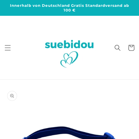
Direkt
Innerhalb von Deutschland Gratis Standardversand ab
zum
100 €
Inhalt
Warenko
duktinformationen
ingen