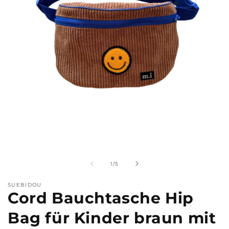
Medien
M
1
2
in
i
Modal
M
von
1
/
5
öffnen
ö
SUEBIDOU
Cord Bauchtasche Hip
Bag für Kinder braun mit