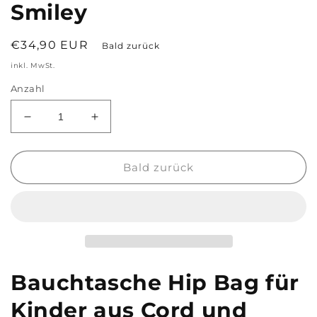
Smiley
Normaler
€34,90 EUR
Bald zurück
Preis
inkl. MwSt.
Anzahl
Verringere
Erhöhe
die
die
Menge
Menge
für
für
Bald zurück
Cord
Cord
Bauchtasche
Bauchtasche
Hip
Hip
Bag
Bag
für
für
Kinder
Kinder
braun
braun
Bauchtasche Hip Bag für
mit
mit
Smiley
Smiley
Kinder aus Cord und