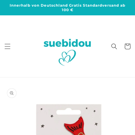
Direkt
Innerhalb von Deutschland Gratis Standardversand ab
zum
100 €
Inhalt
Warenko
duktinformationen
ingen