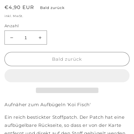
Normaler
€4,90 EUR
Bald zurück
Preis
inkl. MwSt.
Anzahl
Verringere
Erhöhe
die
die
Menge
Menge
für
für
Bald zurück
Aufnäher
Aufnäher
zum
zum
Aufbügeln
Aufbügeln
&#39;Koi
&#39;Koi
Fisch&#39;
Fisch&#39;
Aufnäher zum Aufbügeln 'Koi Fisch'
Ein reich bestickter Stoffpatch. Der Patch hat eine
aufbügelbare Rückseite, so dass er von der Karte
entfernt und direkt auf den Stoff gebügelt werden