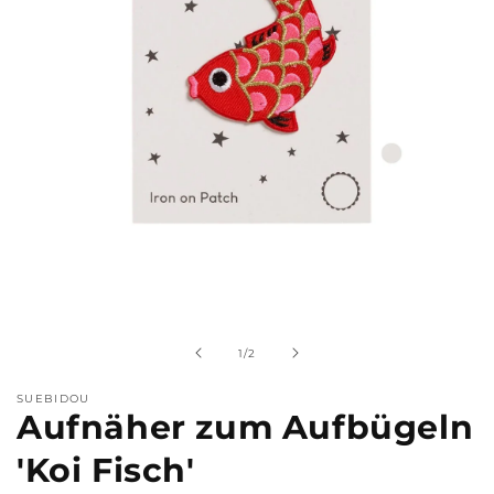
Medien
1
in
Modal
von
1
/
2
öffnen
SUEBIDOU
Aufnäher zum Aufbügeln
'Koi Fisch'