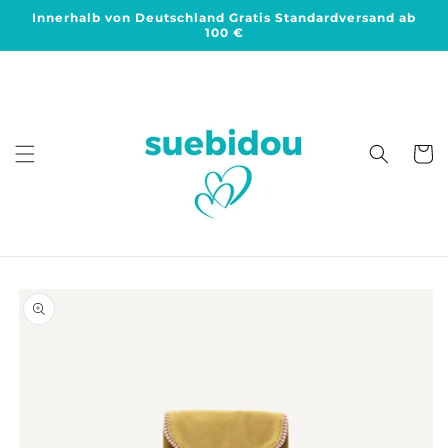
Direkt
Innerhalb von Deutschland Gratis Standardversand ab
zum
100 €
Inhalt
Warenko
duktinformationen
ingen