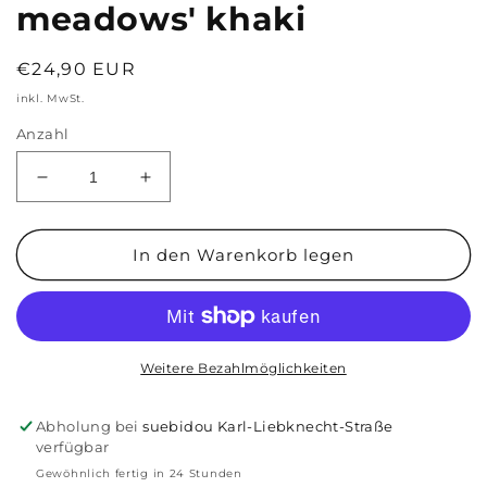
meadows' khaki
Normaler
€24,90 EUR
Preis
inkl. MwSt.
Anzahl
Verringere
Erhöhe
die
die
Menge
Menge
für
für
In den Warenkorb legen
Brusttasche
Brusttasche
Adventure
Adventure
&#39;meet
&#39;meet
me
me
in
in
Weitere Bezahlmöglichkeiten
the
the
meadows&#39;
meadows&#39;
Abholung bei
suebidou Karl-Liebknecht-Straße
khaki
khaki
verfügbar
Gewöhnlich fertig in 24 Stunden