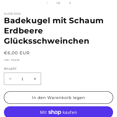
von
1
/
4
SUEBIDOU
Badekugel mit Schaum
Erdbeere
Glücksschweinchen
Normaler
€6,00 EUR
Preis
inkl. MwSt.
Anzahl
Verringere
Erhöhe
die
die
Menge
Menge
für
für
In den Warenkorb legen
Badekugel
Badekugel
mit
mit
Schaum
Schaum