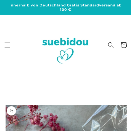
Direkt
Innerhalb von Deutschland Gratis Standardversand ab
zum
100 €
Inhalt
Warenko
duktinformationen
ingen