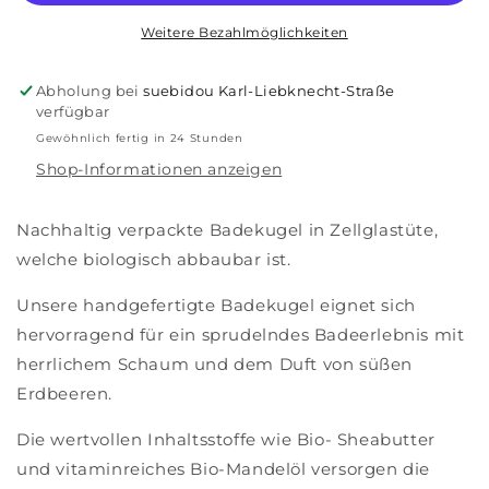
Erdbeere
Erdbeere
Glücksschweinchen
Glücksschweinchen
Weitere Bezahlmöglichkeiten
Abholung bei
suebidou Karl-Liebknecht-Straße
verfügbar
Gewöhnlich fertig in 24 Stunden
Shop-Informationen anzeigen
Nachhaltig verpackte Badekugel in Zellglastüte,
welche biologisch abbaubar ist.
Unsere handgefertigte Badekugel eignet sich
hervorragend für ein sprudelndes Badeerlebnis mit
herrlichem Schaum und dem Duft von süßen
Erdbeeren.
Die wertvollen Inhaltsstoffe wie Bio- Sheabutter
und vitaminreiches Bio-Mandelöl versorgen die