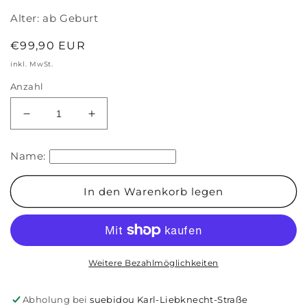
Alter:
ab Geburt
Normaler
€99,90 EUR
Preis
inkl. MwSt.
Anzahl
Verringere
Erhöhe
die
die
Menge
Menge
Name:
für
für
Babys
Babys
Willkommensbox
Willkommensbox
In den Warenkorb legen
mintgrün
mintgrün
Weitere Bezahlmöglichkeiten
Abholung bei
suebidou Karl-Liebknecht-Straße