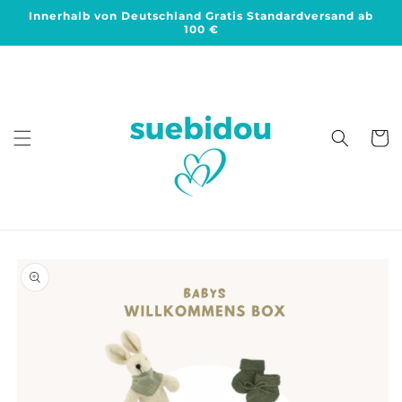
Direkt
Innerhalb von Deutschland Gratis Standardversand ab
zum
100 €
Inhalt
Warenko
duktinformationen
ingen