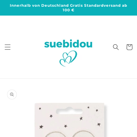
Direkt
Innerhalb von Deutschland Gratis Standardversand ab
zum
100 €
Inhalt
Warenko
duktinformationen
ingen