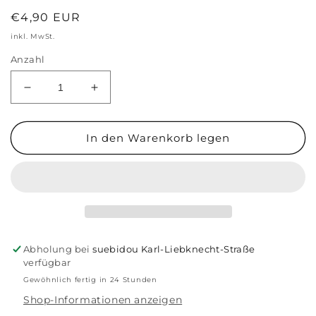
Normaler
€4,90 EUR
Preis
inkl. MwSt.
Anzahl
Verringere
Erhöhe
die
die
Menge
Menge
für
für
In den Warenkorb legen
Aufnäher
Aufnäher
zum
zum
Aufbügeln
Aufbügeln
&#39;lustige
&#39;lustige
Augen&#39;
Augen&#39;
Abholung bei
suebidou Karl-Liebknecht-Straße
verfügbar
Gewöhnlich fertig in 24 Stunden
Shop-Informationen anzeigen