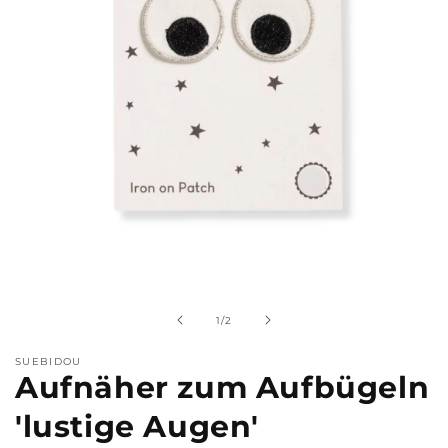
Medien
1
in
Modal
von
1
/
2
öffnen
SUEBIDOU
Aufnäher zum Aufbügeln
'lustige Augen'