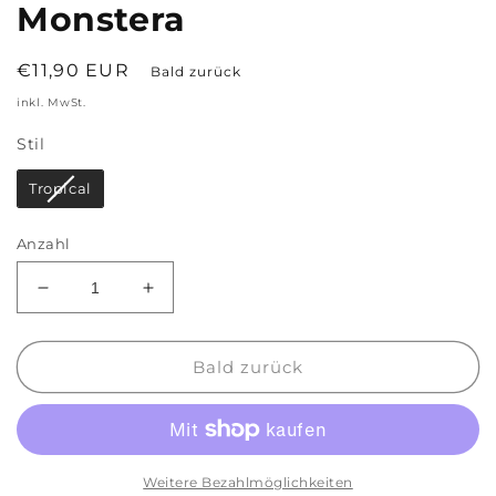
Monstera
Normaler
€11,90 EUR
Bald zurück
Preis
inkl. MwSt.
Stil
Stil
Tropical
Anzahl
Verringere
Erhöhe
die
die
Menge
Menge
für
für
Bald zurück
Anstecknadel
Anstecknadel
mit
mit
Regenbogenmotiv
Regenbogenmotiv
Monstera
Monstera
Weitere Bezahlmöglichkeiten