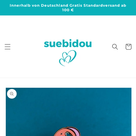
Direkt
Innerhalb von Deutschland Gratis Standardversand ab
zum
100 €
Inhalt
Warenko
duktinformationen
ingen