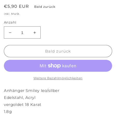
Normaler
€5,90 EUR
Bald zurück
Preis
inkl. MwSt.
Anzahl
Verringere
Erhöhe
die
die
Menge
Menge
für
für
Bald zurück
Anhänger
Anhänger
Smiley
Smiley
leo/silber
leo/silber
Weitere Bezahlmöglichkeiten
Anhänger Smiley leo/silber
Edelstahl, Acryl
vergoldet 18 Karat
1.8g