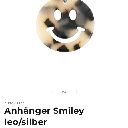
Medien
M
1
2
in
i
Modal
M
von
1
/
2
öffnen
ö
ENJOY LIFE
Anhänger Smiley
leo/silber