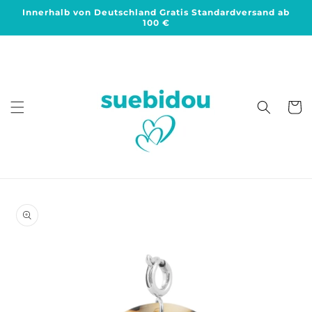
Direkt
Innerhalb von Deutschland Gratis Standardversand ab
zum
100 €
Inhalt
Warenko
duktinformationen
ingen