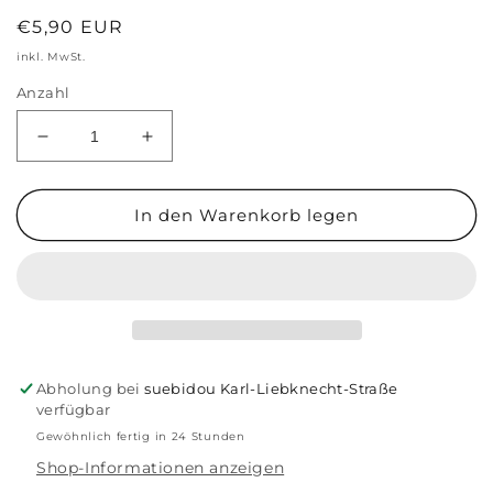
Normaler
€5,90 EUR
Preis
inkl. MwSt.
Anzahl
Verringere
Erhöhe
die
die
Menge
Menge
für
für
In den Warenkorb legen
Anhänger
Anhänger
Smiley
Smiley
blau/gold
blau/gold
Abholung bei
suebidou Karl-Liebknecht-Straße
verfügbar
Gewöhnlich fertig in 24 Stunden
Shop-Informationen anzeigen