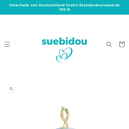
Direkt
Innerhalb von Deutschland Gratis Standardversand ab
zum
100 €
Inhalt
Warenko
duktinformationen
ingen