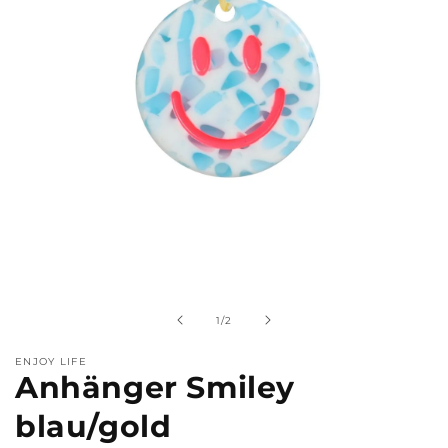
Medien
1
in
Modal
von
1
/
2
öffnen
ENJOY LIFE
Anhänger Smiley
blau/gold