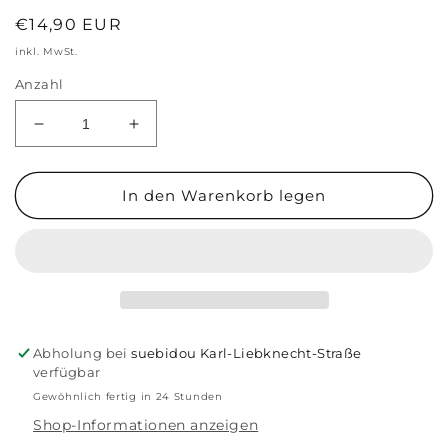
Normaler
€14,90 EUR
Preis
inkl. MwSt.
Anzahl
Verringere
Erhöhe
die
die
Menge
Menge
für
für
In den Warenkorb legen
A5
A5
Notizbuch
Notizbuch
&#39;Liberty
&#39;Liberty
Hund&#39;
Hund&#39;
Abholung bei
suebidou Karl-Liebknecht-Straße
verfügbar
Gewöhnlich fertig in 24 Stunden
Shop-Informationen anzeigen