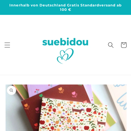
Direkt
Innerhalb von Deutschland Gratis Standardversand ab
zum
100 €
Inhalt
Warenko
duktinformationen
ingen