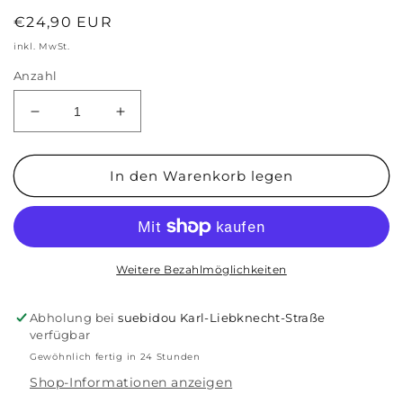
Normaler
€24,90 EUR
Preis
inkl. MwSt.
Anzahl
Verringere
Erhöhe
die
die
Menge
Menge
für
für
In den Warenkorb legen
Kunstdruck
Kunstdruck
A3-
A3-
Poster
Poster
&#39;Magisches
&#39;Magisches
Pferd&#39;
Pferd&#39;
Weitere Bezahlmöglichkeiten
30x40
30x40
Abholung bei
suebidou Karl-Liebknecht-Straße
verfügbar
Gewöhnlich fertig in 24 Stunden
Shop-Informationen anzeigen