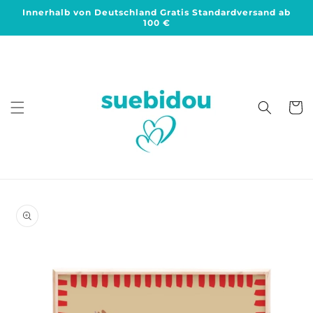
Direkt
Innerhalb von Deutschland Gratis Standardversand ab
zum
100 €
Inhalt
Warenko
duktinformationen
ingen