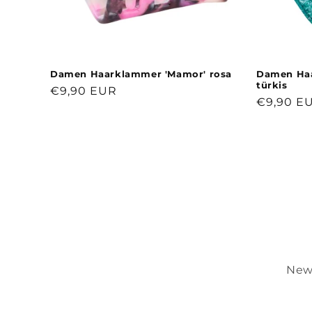
Damen Haarklammer 'Mamor' rosa
Damen Haar
türkis
Normaler
€9,90 EUR
Normale
€9,90 E
Preis
Preis
New