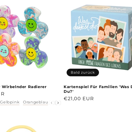
Bald zurück
 Wirbelnder Radierer
Kartenspiel Für Familien 'Was
Du?'
r
UR
Normaler
€21,00 EUR
Gelbpink
Orangeblau
Violettpink
Preis