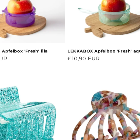
pfelbox 'Fresh' lila
LEKKABOX Apfelbox 'Fresh' aq
r
EUR
Normaler
€10,90 EUR
Preis