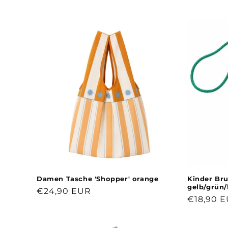
t
e
g
o
r
i
e
:
Damen Tasche 'Shopper' orange
Kinder Br
gelb/grün/
Normaler
€24,90 EUR
Normale
€18,90 
Preis
Preis