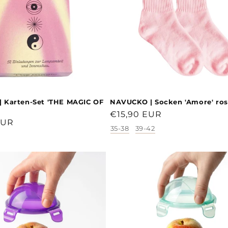
 Karten-Set 'THE MAGIC OF
NAVUCKO | Socken 'Amore' ros
Normaler
€15,90 EUR
r
EUR
Preis
35-38
39-42
Größe