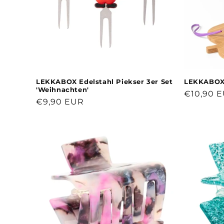
LEKKABOX Edelstahl Piekser 3er Set
LEKKABOX A
'Weihnachten'
Normale
€10,90 
Normaler
€9,90 EUR
Preis
Preis