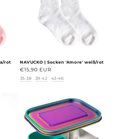
a/rot
NAVUCKO | Socken 'Amore' weiß/rot
Normaler
€15,90 EUR
Preis
35-38
39-42
43-46
Größe