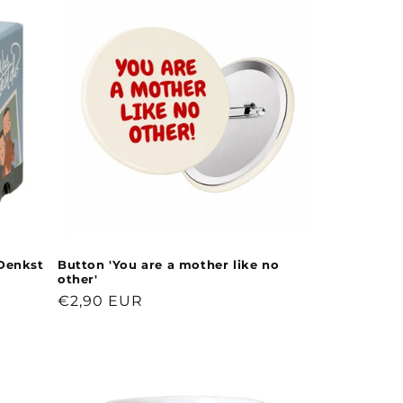
 Denkst
Button 'You are a mother like no
other'
Normaler
€2,90 EUR
Preis