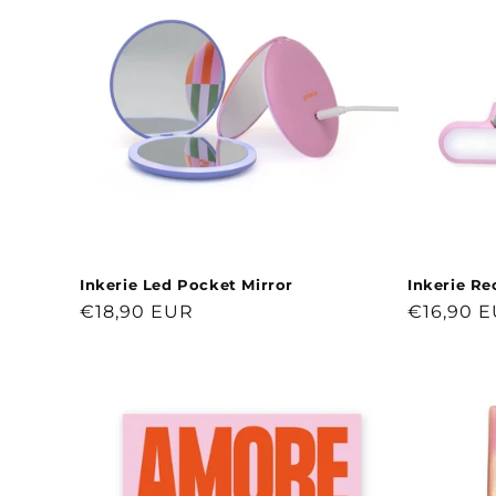
Inkerie Led Pocket Mirror
Inkerie Re
Normaler
€18,90 EUR
Normale
€16,90 
Preis
Preis