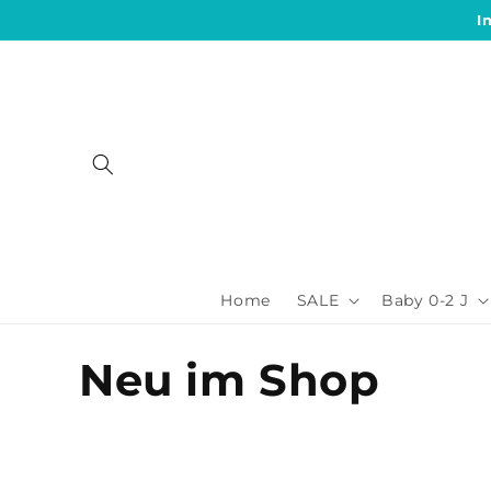
Direkt
I
zum
Inhalt
Home
SALE
Baby 0-2 J
K
Neu im Shop
a