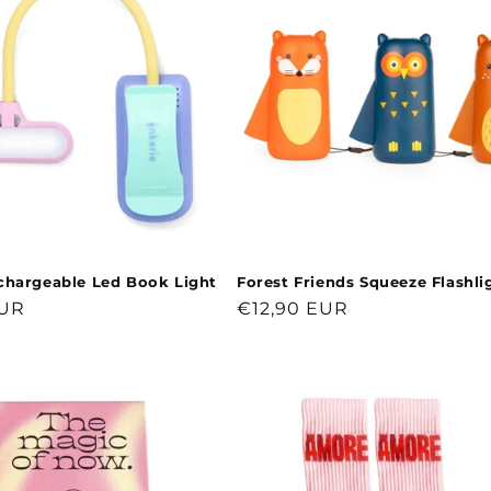
chargeable Led Book Light
Forest Friends Squeeze Flashli
r
EUR
Normaler
€12,90 EUR
Preis