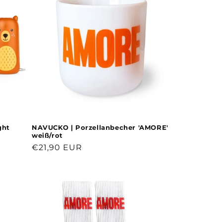
ght
NAVUCKO | Porzellanbecher 'AMORE'
weiß/rot
Normaler
€21,90 EUR
Preis