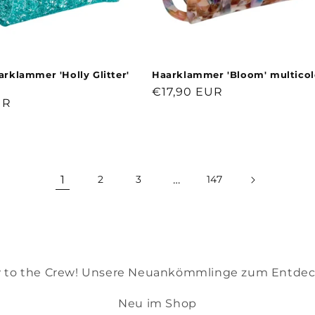
klammer 'Holly Glitter'
Haarklammer 'Bloom' multicol
Normaler
€17,90 EUR
r
UR
Preis
1
…
2
3
147
 to the Crew! Unsere Neuankömmlinge zum Entdec
Neu im Shop