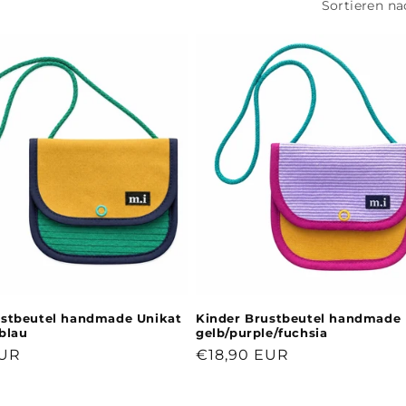
Sortieren na
ustbeutel handmade Unikat
Kinder Brustbeutel handmade 
blau
gelb/purple/fuchsia
r
EUR
Normaler
€18,90 EUR
Preis