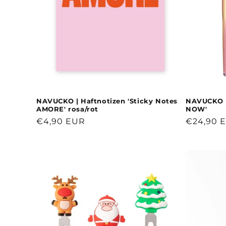
NAVUCKO | Haftnotizen 'Sticky Notes
NAVUCKO |
AMORE' rosa/rot
NOW'
Normaler
€4,90 EUR
Normale
€24,90 
Preis
Preis