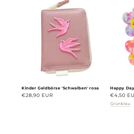
Kinder Geldbörse 'Schwalben' rosa
Happy Day
Normaler
€28,90 EUR
Normale
€4,50 E
Preis
Preis
Grünblau
Farbe