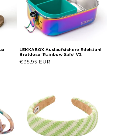
ua
LEKKABOX Auslaufsichere Edelstahl
Brotdose 'Rainbow Safe' V2
Normaler
€35,95 EUR
Preis