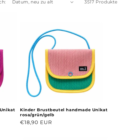
ch:
3517 Produkte
Unikat
Kinder Brustbeutel handmade Unikat
rosa/grün/gelb
Normaler
€18,90 EUR
Preis