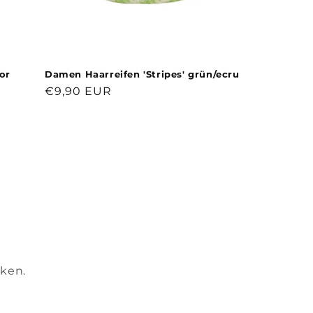
or
Damen Haarreifen 'Stripes' grün/ecru
Normaler
€9,90 EUR
Preis
ken.