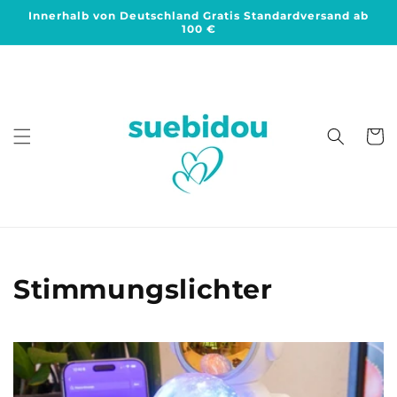
Direkt
Innerhalb von Deutschland Gratis Standardversand ab
zum
100 €
Inhalt
Warenko
K
Stimmungslichter
a
t
e