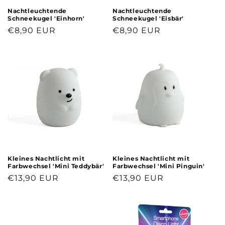
Nachtleuchtende
Nachtleuchtende
Schneekugel 'Einhorn'
Schneekugel 'Eisbär'
Normaler
€8,90 EUR
Normaler
€8,90 EUR
Preis
Preis
Kleines Nachtlicht mit
Kleines Nachtlicht mit
Farbwechsel 'Mini Teddybär'
Farbwechsel 'Mini Pinguin'
Normaler
€13,90 EUR
Normaler
€13,90 EUR
Preis
Preis