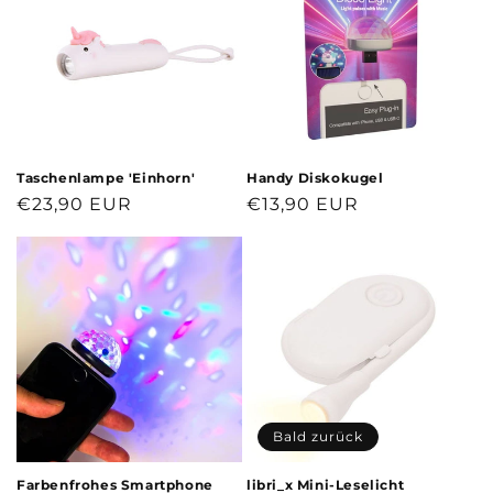
Taschenlampe 'Einhorn'
Handy Diskokugel
Normaler
€23,90 EUR
Normaler
€13,90 EUR
Preis
Preis
Bald zurück
Farbenfrohes Smartphone
libri_x Mini-Leselicht