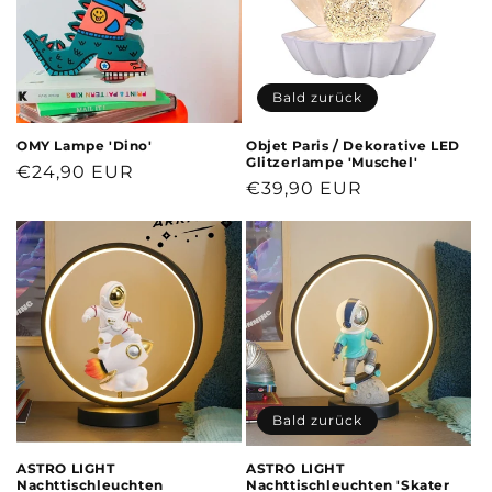
Bald zurück
OMY Lampe 'Dino'
Objet Paris / Dekorative LED
Glitzerlampe 'Muschel'
Normaler
€24,90 EUR
Normaler
€39,90 EUR
Preis
Preis
Bald zurück
ASTRO LIGHT
ASTRO LIGHT
Nachttischleuchten
Nachttischleuchten 'Skater