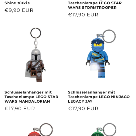
Shine türkis
Taschenlampe LEGO STAR
WARS STORMTROOPER
Normaler
€9,90 EUR
Normaler
€17,90 EUR
Preis
Preis
Schlüsselanhänger mit
Schlüsselanhänger mit
Taschenlampe LEGO STAR
Taschenlampe LEGO NINJAGO
WARS MANDALORIAN
LEGACY JAY
Normaler
€17,90 EUR
Normaler
€17,90 EUR
Preis
Preis