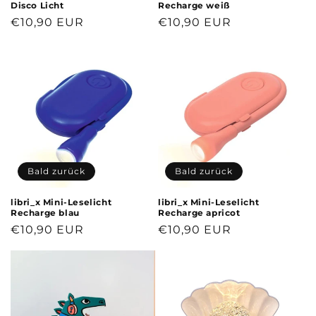
Disco Licht
Recharge weiß
Normaler
€10,90 EUR
Normaler
€10,90 EUR
Preis
Preis
Bald zurück
Bald zurück
libri_x Mini-Leselicht
libri_x Mini-Leselicht
Recharge blau
Recharge apricot
Normaler
€10,90 EUR
Normaler
€10,90 EUR
Preis
Preis