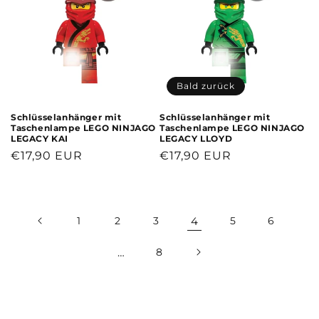
Bald zurück
Schlüsselanhänger mit
Schlüsselanhänger mit
Taschenlampe LEGO NINJAGO
Taschenlampe LEGO NINJAGO
LEGACY KAI
LEGACY LLOYD
Normaler
€17,90 EUR
Normaler
€17,90 EUR
Preis
Preis
1
2
3
4
5
6
…
8