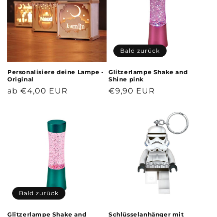
Bald zurück
Personalisiere deine Lampe -
Glitzerlampe Shake and
Original
Shine pink
Normaler
ab €4,00 EUR
Normaler
€9,90 EUR
Preis
Preis
Bald zurück
Glitzerlampe Shake and
Schlüsselanhänger mit