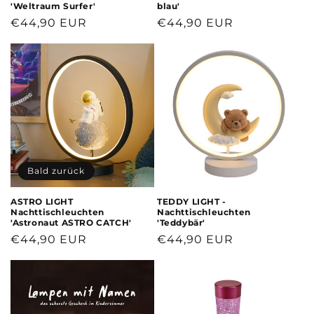
'Weltraum Surfer'
blau'
Normaler
€44,90 EUR
Normaler
€44,90 EUR
Preis
Preis
Bald zurück
ASTRO LIGHT
TEDDY LIGHT -
Nachttischleuchten
Nachttischleuchten
'Astronaut ASTRO CATCH'
'Teddybär'
Normaler
€44,90 EUR
Normaler
€44,90 EUR
Preis
Preis