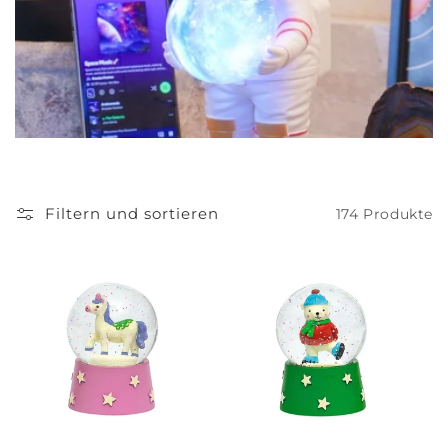
g
o
r
i
e
Filtern und sortieren
174 Produkte
: