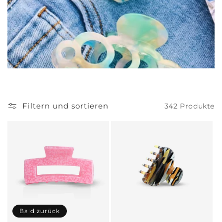
g
o
r
i
e
Filtern und sortieren
342 Produkte
:
Bald zurück