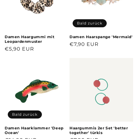
Bald zurück
Damen Haargummi mit
Damen Haarspange 'Mermaid'
Leopardenmuster
Normaler
€7,90 EUR
Normaler
€5,90 EUR
Preis
Preis
Bald zurück
Damen Haarklammer 'Deep
Haargummis 2er Set 'better
Ocean'
together' türkis