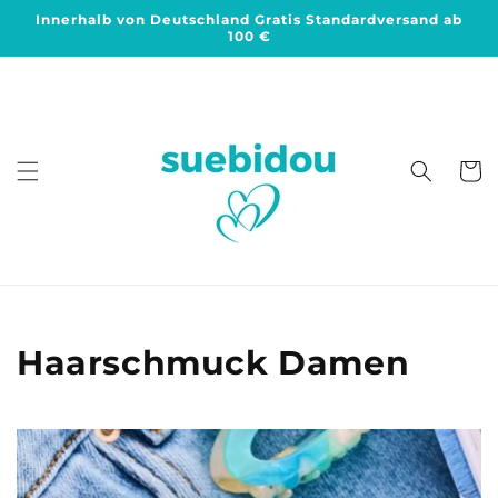
Direkt
Innerhalb von Deutschland Gratis Standardversand ab
zum
100 €
Inhalt
Warenko
K
Haarschmuck Damen
a
t
e