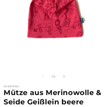
Medien
M
1
2
in
i
Modal
M
von
1
/
3
öffnen
ö
SUEBIDOU
Mütze aus Merinowolle &
Seide Geißlein beere