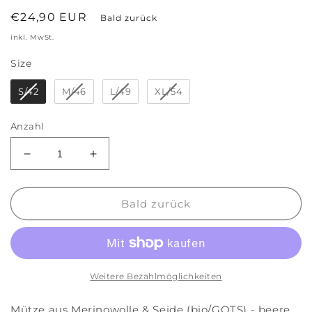
Normaler
€24,90 EUR
Bald zurück
Preis
inkl. MwSt.
Size
Size
S/42
M/46
L/49
XL/54
Anzahl
Verringere
Erhöhe
die
die
Menge
Menge
für
für
Bald zurück
Mütze
Mütze
aus
aus
Merinowolle
Merinowolle
&amp;
&amp;
Seide
Seide
Weitere Bezahlmöglichkeiten
Geißlein
Geißlein
beere
beere
Mütze aus Merinowolle & Seide (bio/GOTS) - beere